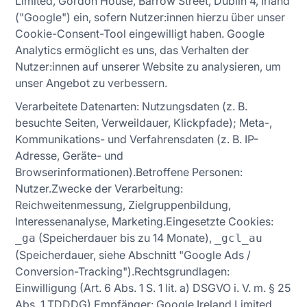
Limited, Gordon House, Barrow Street, Dublin 4, Irland
("Google") ein, sofern Nutzer:innen hierzu über unser
Cookie-Consent-Tool eingewilligt haben. Google
Analytics ermöglicht es uns, das Verhalten der
Nutzer:innen auf unserer Website zu analysieren, um
unser Angebot zu verbessern.
Verarbeitete Datenarten: Nutzungsdaten (z. B.
besuchte Seiten, Verweildauer, Klickpfade); Meta-,
Kommunikations- und Verfahrensdaten (z. B. IP-
Adresse, Geräte- und
Browserinformationen).Betroffene Personen:
Nutzer.Zwecke der Verarbeitung:
Reichweitenmessung, Zielgruppenbildung,
Interessenanalyse, Marketing.Eingesetzte Cookies:
(Speicherdauer bis zu 14 Monate),
_ga
_gcl_au
(Speicherdauer, siehe Abschnitt "Google Ads /
Conversion-Tracking").Rechtsgrundlagen:
Einwilligung (Art. 6 Abs. 1 S. 1 lit. a) DSGVO i. V. m. § 25
Abs. 1 TDDDG).Empfänger: Google Ireland Limited