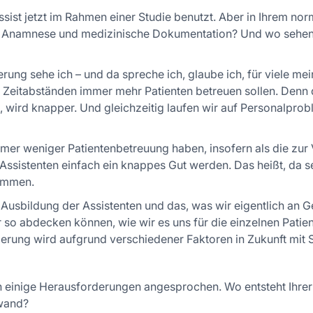
sist jetzt im Rahmen einer Studie benutzt. Aber in Ihrem norm
m Anamnese und medizinische Dokumentation? Und wo sehen 
ung sehe ich – und da spreche ich, glaube ich, für viele mei
n Zeitabständen immer mehr Patienten betreuen sollen. Denn d
, wird knapper. Und gleichzeitig laufen wir auf Personalprobl
mmer weniger Patientenbetreuung haben, insofern als die zu
Assistenten einfach ein knappes Gut werden. Das heißt, da 
ommen.
ie Ausbildung der Assistenten und das, was wir eigentlich an
r so abdecken können, wie wir es uns für die einzelnen Patie
rung wird aufgrund verschiedener Faktoren in Zukunft mit S
 einige Herausforderungen angesprochen. Wo entsteht Ihrer 
fwand?