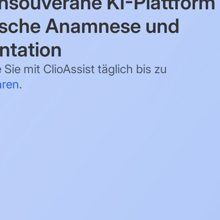
nsouveräne KI-Plattform 
ische Anamnese und
tation
 Sie mit ClioAssist täglich bis zu
aren
.